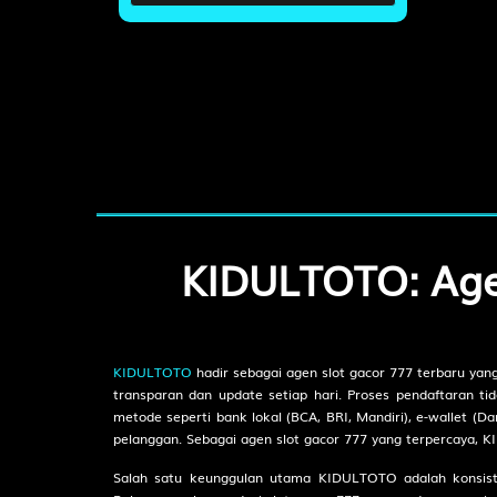
KIDULTOTO: Age
KIDULTOTO
hadir sebagai agen slot gacor 777 terbaru ya
transparan dan update setiap hari. Proses pendaftaran tid
metode seperti bank lokal (BCA, BRI, Mandiri), e-wallet (
pelanggan. Sebagai agen slot gacor 777 yang terpercaya
Salah satu keunggulan utama KIDULTOTO adalah konsiste